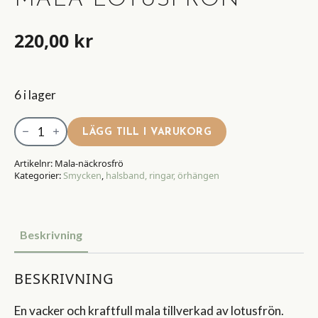
MALA LOTUSFRÖN
220,00
kr
6 i lager
Mala
LÄGG TILL I VARUKORG
lotusfrön
mängd
Artikelnr:
Mala-näckrosfrö
Kategorier:
Smycken
,
halsband, ringar, örhängen
Beskrivning
BESKRIVNING
En vacker och kraftfull mala tillverkad av lotusfrön.