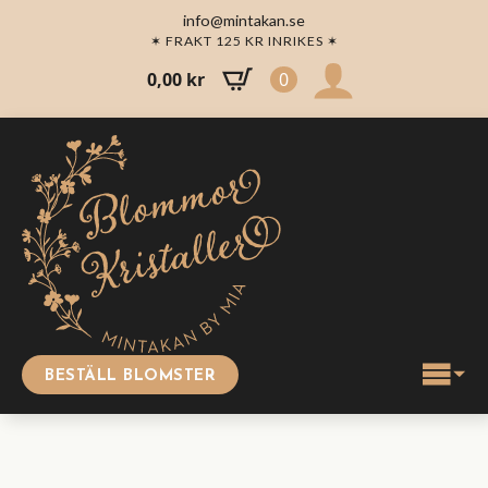
info@mintakan.se
✶ FRAKT 125 KR INRIKES ✶
0,00
kr
0
BESTÄLL BLOMSTER