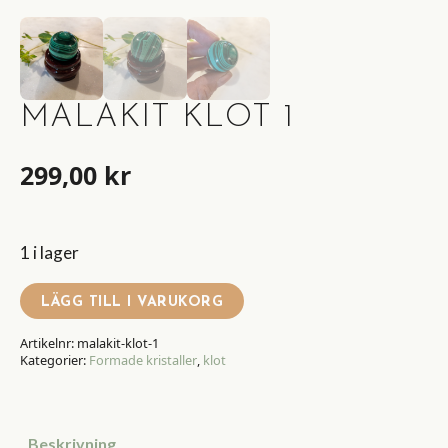
MALAKIT KLOT 1
299,00
kr
1 i lager
LÄGG TILL I VARUKORG
Artikelnr:
malakit-klot-1
Kategorier:
Formade kristaller
,
klot
Beskrivning