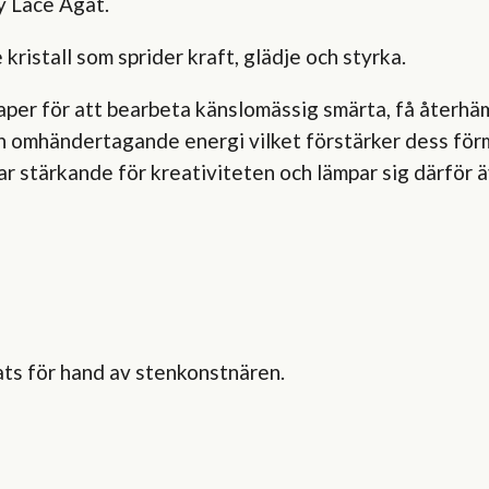
y Lace Agat.
ristall som sprider kraft, glädje och styrka.
er för att bearbeta känslomässig smärta, få återhämtn
h omhändertagande energi vilket förstärker dess förmå
ar stärkande för kreativiteten och lämpar sig därför ä
ats för hand av stenkonstnären.