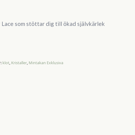
 Lace som stöttar dig till ökad självkärlek
r:
klot
,
Kristaller
,
Mintakan Exklusiva