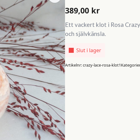
389,00
kr
Ett vackert klot i Rosa Crazy
och självkänsla.
Slut i lager
Artikelnr:
crazy-lace-rosa-klot1
Kategorie