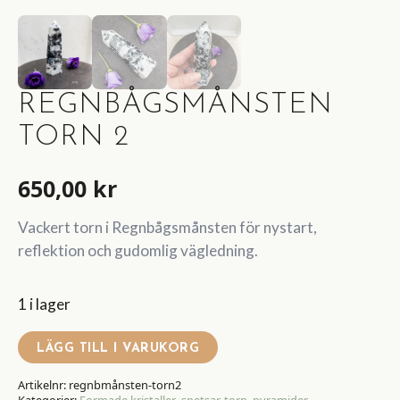
REGNBÅGSMÅNSTEN
TORN 2
650,00
kr
Vackert torn i Regnbågsmånsten för nystart,
reflektion och gudomlig vägledning.
1 i lager
LÄGG TILL I VARUKORG
Artikelnr:
regnbmånsten-torn2
Kategorier:
Formade kristaller
,
spetsar, torn, pyramider