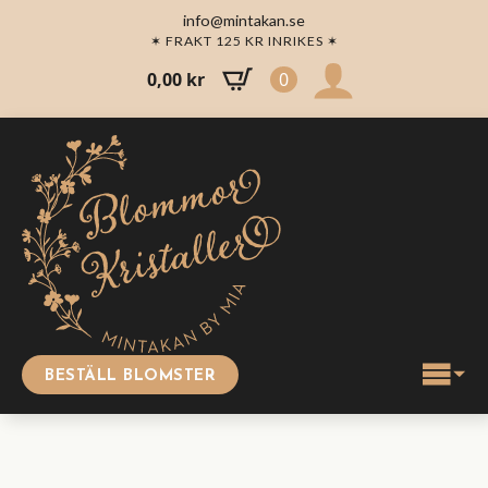
info@mintakan.se
✶ FRAKT 125 KR INRIKES ✶
0,00
kr
0
BESTÄLL BLOMSTER