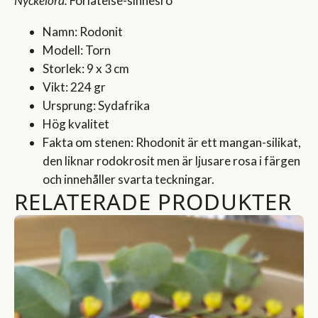
Nyckelord:
Förlåtelse-sinnesro
Namn: Rodonit
Modell: Torn
Storlek: 9 x 3 cm
Vikt: 224 gr
Ursprung: Sydafrika
Hög kvalitet
Fakta om stenen: Rhodonit är ett mangan-silikat,
den liknar rodokrosit men är ljusare rosa i färgen
och innehåller svarta teckningar.
RELATERADE PRODUKTER