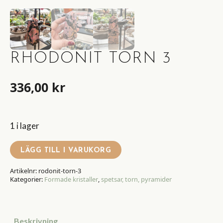
RHODONIT TORN 3
336,00
kr
1 i lager
LÄGG TILL I VARUKORG
Artikelnr:
rodonit-torn-3
Kategorier:
Formade kristaller
,
spetsar, torn, pyramider
Beskrivning