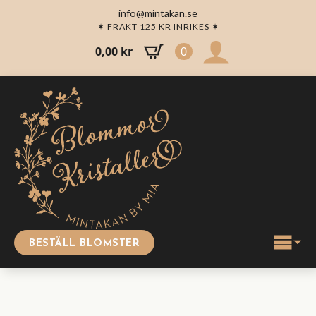
info@mintakan.se
✶ FRAKT 125 KR INRIKES ✶
0,00
kr
0
BESTÄLL BLOMSTER