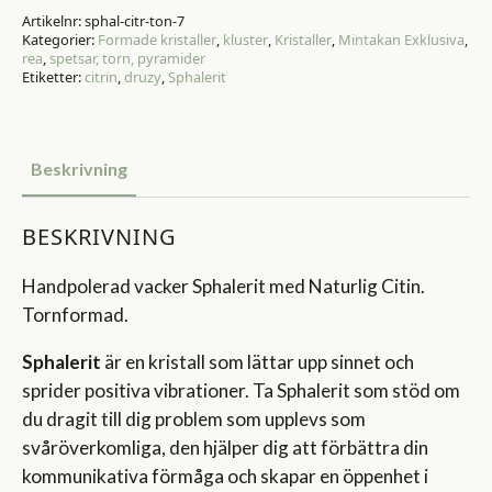
Artikelnr:
sphal-citr-ton-7
Kategorier:
Formade kristaller
,
kluster
,
Kristaller
,
Mintakan Exklusiva
,
rea
,
spetsar, torn, pyramider
Etiketter:
citrin
,
druzy
,
Sphalerit
Beskrivning
BESKRIVNING
Handpolerad vacker Sphalerit med Naturlig Citin.
Tornformad.
Sphalerit
är en kristall som lättar upp sinnet och
sprider positiva vibrationer. Ta Sphalerit som stöd om
du dragit till dig problem som upplevs som
svåröverkomliga, den hjälper dig att förbättra din
kommunikativa förmåga och skapar en öppenhet i