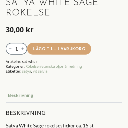
SATYA WHITE SAGE
RÖKELSE
30,00
kr
Satya
LÄGG TILL I VARUKORG
White
Sage
Artikelnr:
sat-whs-r
Kategorier:
Rökelser/eteriska oljor
,
Inredning
rökelse
Etiketter:
satya
,
vit salvia
mängd
Beskrivning
BESKRIVNING
Satya White Sage rökelsestickor ca. 15 st