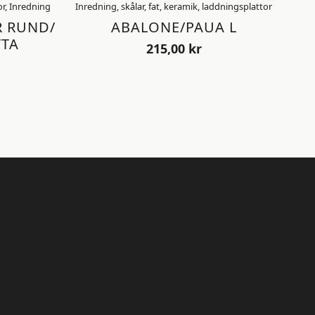
or, Inredning
Inredning, skålar, fat, keramik, laddningsplattor
R RUND/
ABALONE/PAUA L
TA
215,00
kr