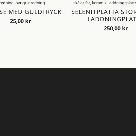
redning, övrigt inredning
skålar, fat, keramik, laddningsplatt
SE MED GULDTRYCK
SELENITPLATTA STO
LADDNINGPLAT
25,00
kr
250,00
kr