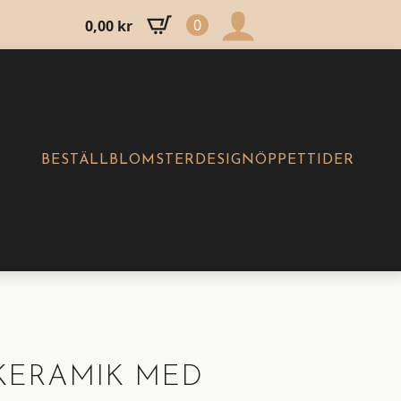
0
0,00
kr
BESTÄLL
BLOMSTERDESIGN
ÖPPETTIDER
KERAMIK MED