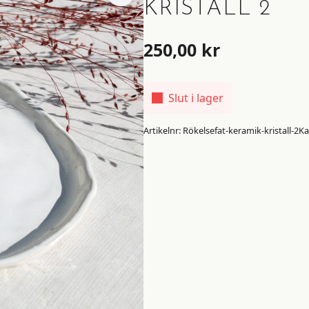
KRISTALL 2
250,00
kr
Slut i lager
Artikelnr:
Rökelsefat-keramik-kristall-2
Ka