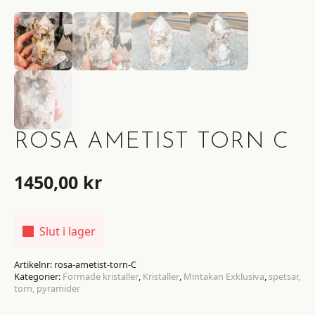
ROSA AMETIST TORN C
1450,00
kr
Slut i lager
Artikelnr:
rosa-ametist-torn-C
Kategorier:
Formade kristaller
,
Kristaller
,
Mintakan Exklusiva
,
spetsar,
torn, pyramider