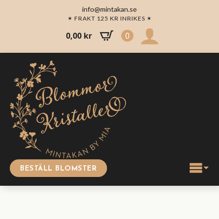
info@mintakan.se
✶ FRAKT 125 KR INRIKES ✶
0,00
kr
0
BESTÄLL BLOMSTER