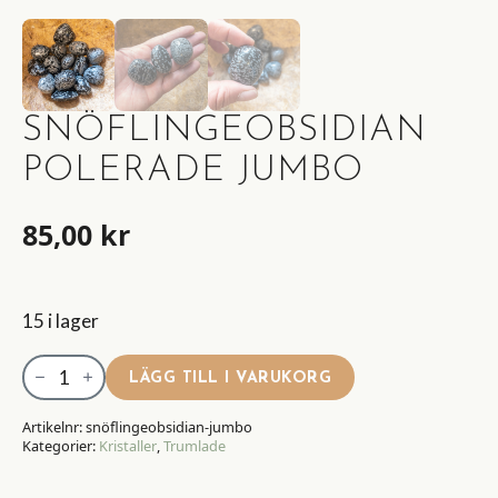
SNÖFLINGEOBSIDIAN
POLERADE JUMBO
85,00
kr
15 i lager
snöflingeobsidian
LÄGG TILL I VARUKORG
Polerade
Jumbo
Artikelnr:
snöflingeobsidian-jumbo
Kategorier:
Kristaller
,
Trumlade
mängd