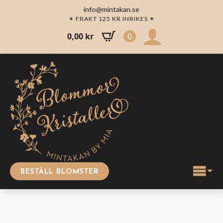
info@mintakan.se
✶ FRAKT 125 KR INRIKES ✶
0,00
kr
0
BESTÄLL BLOMSTER