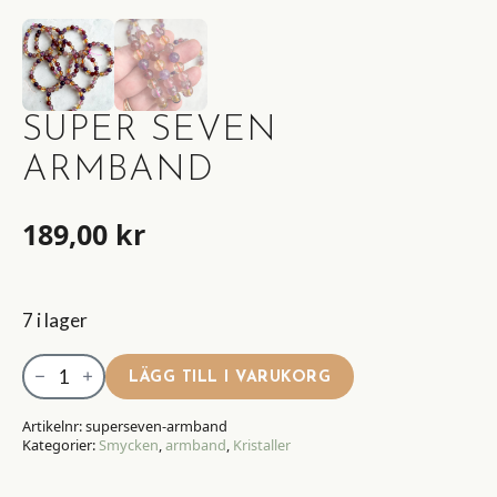
SUPER SEVEN
ARMBAND
189,00
kr
7 i lager
Super
LÄGG TILL I VARUKORG
seven
Armband
Artikelnr:
superseven-armband
Kategorier:
Smycken
,
armband
,
Kristaller
mängd