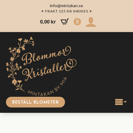
info@mintakan.se
✶ FRAKT 125 KR INRIKES ✶
0,00
kr
0
BESTÄLL BLOMSTER