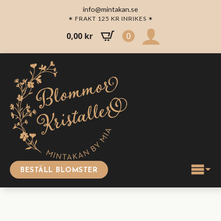
info@mintakan.se
✶ FRAKT 125 KR INRIKES ✶
0,00
kr
0
BESTÄLL BLOMSTER