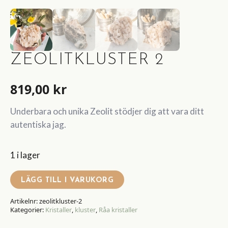
ZEOLITKLUSTER 2
819,00
kr
Underbara och unika Zeolit stödjer dig att vara ditt
autentiska jag.
1 i lager
LÄGG TILL I VARUKORG
Artikelnr:
zeolitkluster-2
Kategorier:
Kristaller
,
kluster
,
Råa kristaller