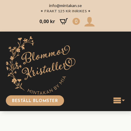
info@mintakan.se
✶ FRAKT 125 KR INRIKES ✶
0,00
kr
0
BESTÄLL BLOMSTER