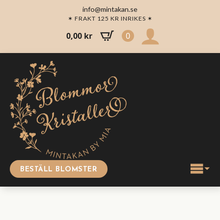
info@mintakan.se
✶ FRAKT 125 KR INRIKES ✶
0,00
kr
0
BESTÄLL BLOMSTER