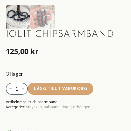
IOLIT CHIPSARMBAND
125,00
kr
3 i lager
Iolit
LÄGG TILL I VARUKORG
Chipsarmband
mängd
Artikelnr:
solitt-chipsarmband
Kategorier:
Smycken
,
halsband, ringar, örhängen