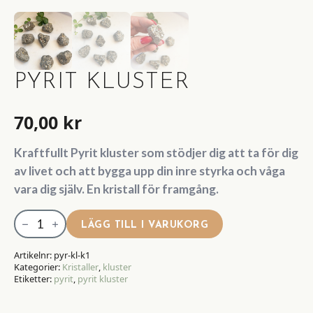
PYRIT KLUSTER
70,00
kr
Kraftfullt Pyrit kluster som stödjer dig att ta för dig
av livet och att bygga upp din inre styrka och våga
vara dig själv. En kristall för framgång.
Pyrit
LÄGG TILL I VARUKORG
Kluster
mängd
Artikelnr:
pyr-kl-k1
Kategorier:
Kristaller
,
kluster
Etiketter:
pyrit
,
pyrit kluster