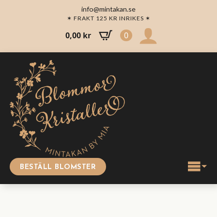
info@mintakan.se
✶ FRAKT 125 KR INRIKES ✶
0,00
kr
0
BESTÄLL BLOMSTER